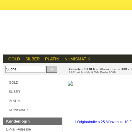
GOLD
SILBER
PLATIN
NUMISMATIK
Go
Startseite
»
SILBER
»
Silbermünzen
»
BRD - S
IAAF Leichtathletik WM Berlin 2009
GOLD
SILBER
PLATIN
NUMISMATIK
Kundenlogin
E-Mail-Adresse