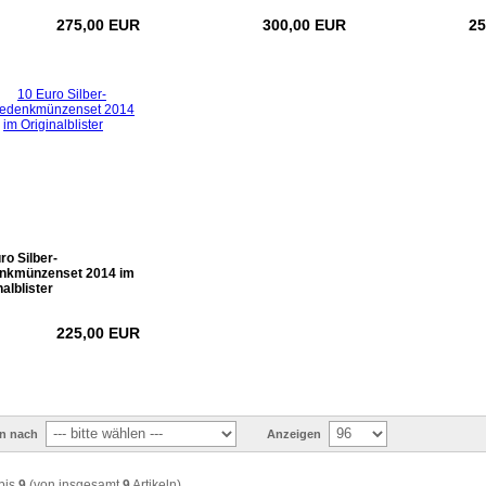
275,00 EUR
300,00 EUR
25
ro Silber-
nkmünzenset 2014 im
nalblister
225,00 EUR
en nach
Anzeigen
bis
9
(von insgesamt
9
Artikeln)