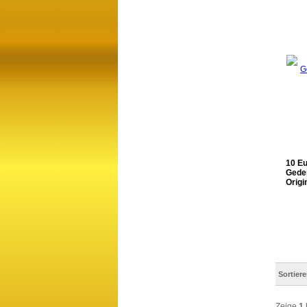
10 Eu
Gede
Origi
Sortier
Zeige
1