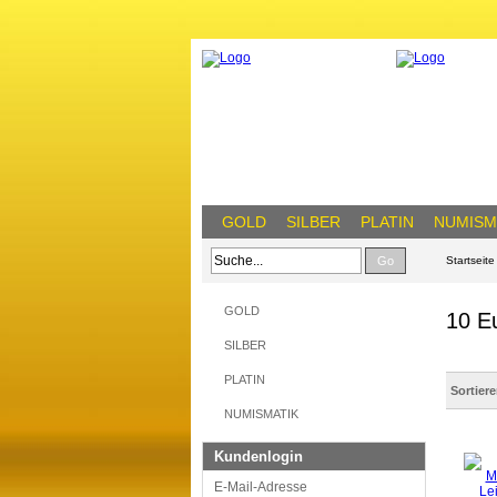
GOLD
SILBER
PLATIN
NUMISM
Go
Startseite
GOLD
10 E
SILBER
PLATIN
Sortier
NUMISMATIK
Kundenlogin
E-Mail-Adresse