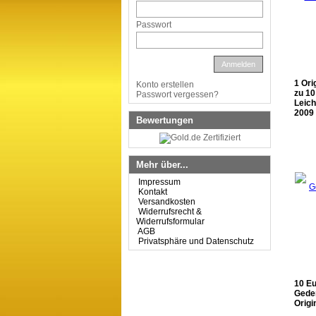
Passwort
Anmelden
1 Ori
Konto erstellen
zu 10
Passwort vergessen?
Leich
2009
Bewertungen
Mehr über...
Impressum
Kontakt
Versandkosten
Widerrufsrecht &
Widerrufsformular
AGB
Privatsphäre und Datenschutz
10 Eu
Gede
Origi