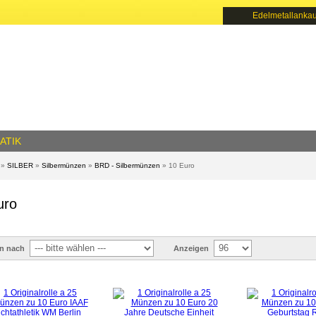
Edelmetallankau
ATIK
»
SILBER
»
Silbermünzen
»
BRD - Silbermünzen
»
10 Euro
uro
en nach
Anzeigen