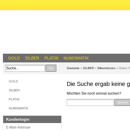
GOLD
SILBER
PLATIN
NUMISMATIK
Go
Startseite
»
SILBER
»
Silbermünzen
»
Österr. 
GOLD
Die Suche ergab keine g
SILBER
Möchten Sie noch einmal suchen?
PLATIN
Suchen
NUMISMATIK
Kundenlogin
E-Mail-Adresse