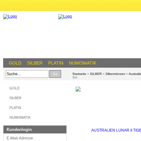
GOLD
SILBER
PLATIN
NUMISMATIK
Go
Startseite
»
SILBER
»
Silbermünzen
»
Australi
Set
GOLD
SILBER
PLATIN
NUMISMATIK
Kundenlogin
E-Mail-Adresse