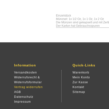
Einzelstück
Münzset: 1x 1/2 Oz, 1x 1 Oz, 1x 2 Oz
Die Münzen sind gekapselt und mit Zerti
Der Karton hat Gebrauchsspuren
Information
Quick-Links
Versandkosten
Warenkorb
Widerrufsrecht &
Mein Konto
Widerrufsformular
Zur Kasse
Vertrag widerrufen
Kontakt
AGB
Sitemap
Datenschutz
Impressum