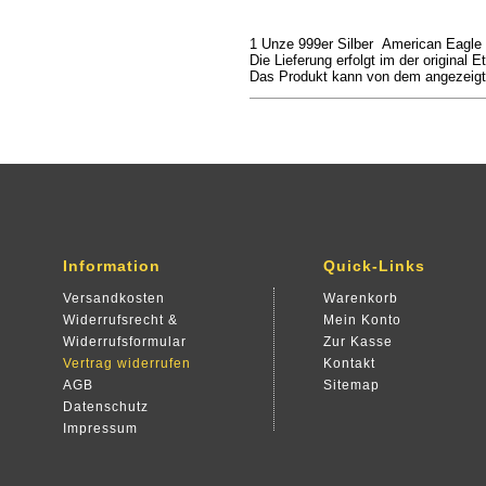
1 Unze 999er Silber American Eagle in
Die Lieferung erfolgt i
m
der original
Et
Das Produkt kann von dem angezeigt
Information
Quick-Links
Versandkosten
Warenkorb
Widerrufsrecht &
Mein Konto
Widerrufsformular
Zur Kasse
Vertrag widerrufen
Kontakt
AGB
Sitemap
Datenschutz
Impressum