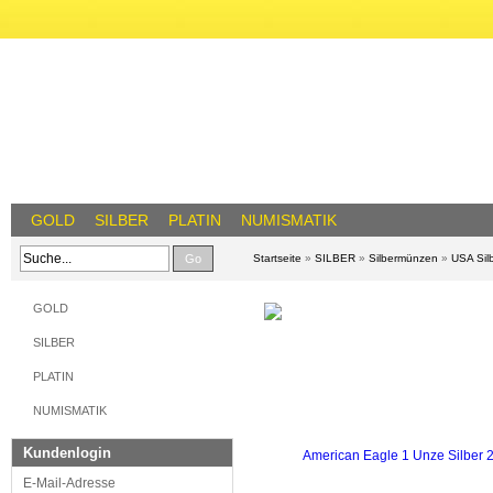
GOLD
SILBER
PLATIN
NUMISMATIK
Go
Startseite
»
SILBER
»
Silbermünzen
»
USA Sil
GOLD
SILBER
PLATIN
NUMISMATIK
Kundenlogin
E-Mail-Adresse