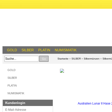
GOLD
SILBER
PLATIN
NUMISMATIK
Go
Startseite
»
SILBER
»
Silbermünzen
»
Silberm
GOLD
SILBER
PLATIN
NUMISMATIK
Kundenlogin
E-Mail-Adresse