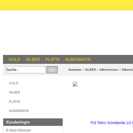
GOLD
SILBER
PLATIN
NUMISMATIK
Go
Startseite
»
SILBER
»
Silbermünzen
»
Silberm
GOLD
SILBER
PLATIN
NUMISMATIK
Kundenlogin
E-Mail-Adresse