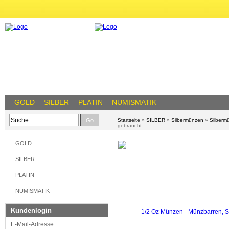
GOLD
SILBER
PLATIN
NUMISMATIK
Go
Startseite
»
SILBER
»
Silbermünzen
»
Silberm
gebraucht
GOLD
SILBER
PLATIN
NUMISMATIK
Kundenlogin
E-Mail-Adresse