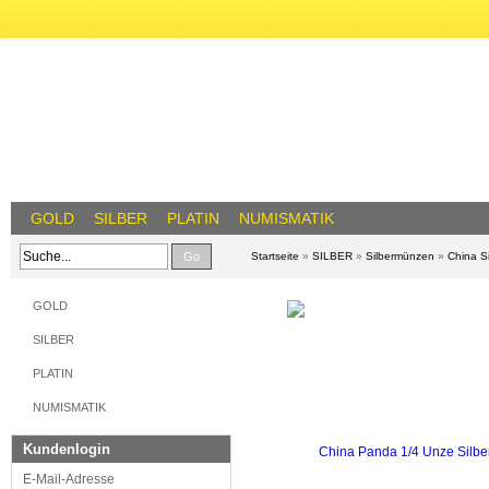
GOLD
SILBER
PLATIN
NUMISMATIK
Go
Startseite
»
SILBER
»
Silbermünzen
»
China S
GOLD
SILBER
PLATIN
NUMISMATIK
Kundenlogin
E-Mail-Adresse