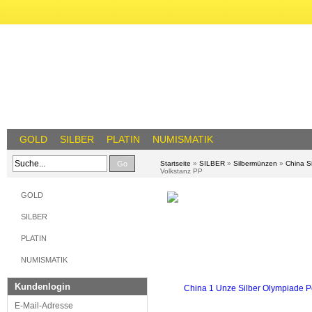
GOLD
SILBER
PLATIN
NUMISMATIK
Go
Startseite
»
SILBER
»
Silbermünzen
»
China S
Volkstanz PP
GOLD
SILBER
PLATIN
NUMISMATIK
Kundenlogin
E-Mail-Adresse