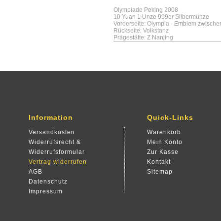
Olympiade Peking 2008
10 Yuan 1 Unze 999er Silbermünze
Vorderseite: Olympia - Emblem zwische
Rückseite: Volkstanz
Prägestätte: Z Nanjing
Information
Quick-Links
Versandkosten
Warenkorb
Widerrufsrecht &
Mein Konto
Widerrufsformular
Zur Kasse
Vertrag widerrufen
Kontakt
AGB
Sitemap
Datenschutz
Impressum