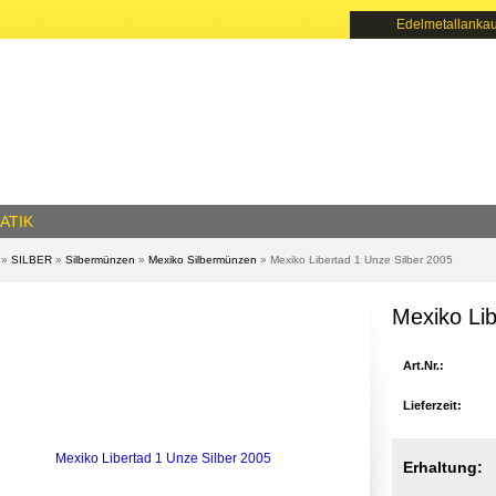
Edelmetallankau
ATIK
»
SILBER
»
Silbermünzen
»
Mexiko Silbermünzen
»
Mexiko Libertad 1 Unze Silber 2005
Mexiko Lib
Art.Nr.:
Lieferzeit:
Erhaltung: