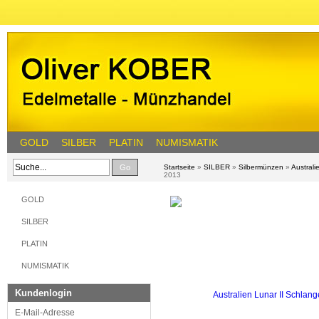
GOLD
SILBER
PLATIN
NUMISMATIK
Go
Startseite
»
SILBER
»
Silbermünzen
»
Austral
2013
GOLD
SILBER
PLATIN
NUMISMATIK
Kundenlogin
E-Mail-Adresse