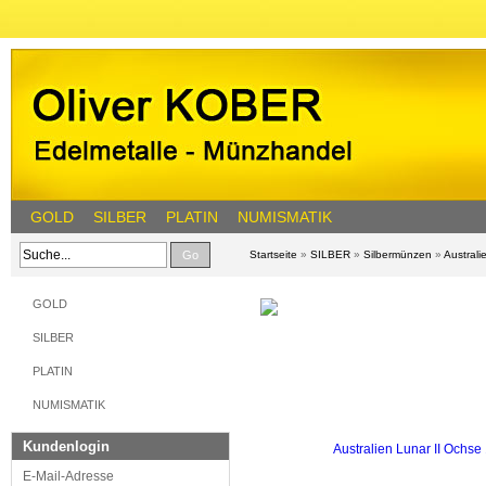
GOLD
SILBER
PLATIN
NUMISMATIK
Go
Startseite
»
SILBER
»
Silbermünzen
»
Austral
GOLD
SILBER
PLATIN
NUMISMATIK
Kundenlogin
E-Mail-Adresse