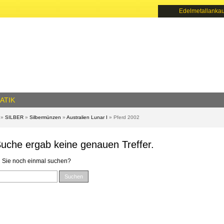
Edelmetallankau
ATIK
»
SILBER
»
Silbermünzen
»
Australien Lunar I
»
Pferd 2002
Suche ergab keine genauen Treffer.
 Sie noch einmal suchen?
Suchen