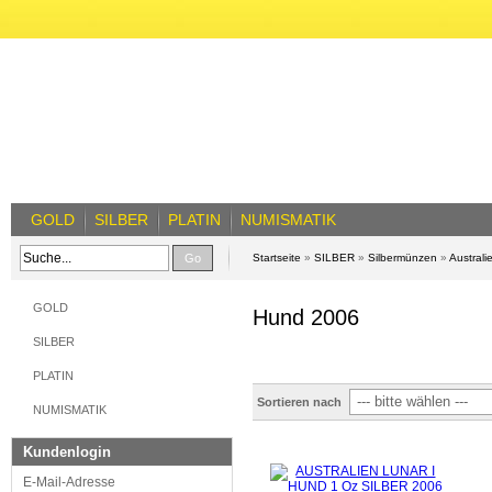
GOLD
SILBER
PLATIN
NUMISMATIK
Go
Startseite
»
SILBER
»
Silbermünzen
»
Australi
GOLD
Hund 2006
SILBER
PLATIN
Sortieren nach
NUMISMATIK
Kundenlogin
E-Mail-Adresse