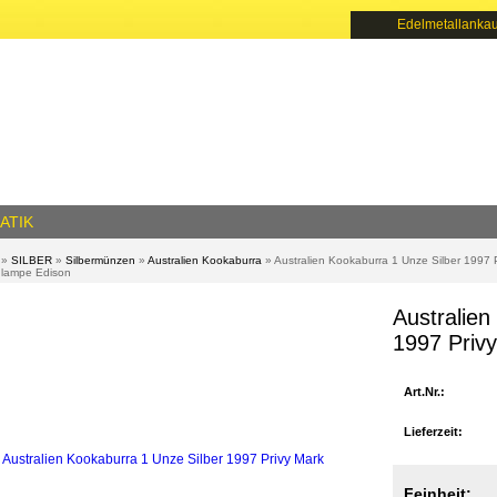
Edelmetallankau
ATIK
»
SILBER
»
Silbermünzen
»
Australien Kookaburra
»
Australien Kookaburra 1 Unze Silber 1997 P
hlampe Edison
Australien
1997 Priv
Art.Nr.:
Lieferzeit:
Feinheit: