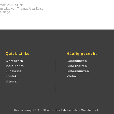
 max. 2500 Stück
burtstag von Thomas Alva Edison
auflage
Quick-Links
Häufig gesucht
Warenkorb
Goldmünzen
Mein Konto
Silberbarren
Zur Kasse
Silbermünzen
Kontakt
Platin
Sitemap
Realisierung 2011 - Oliver Kober Edelmetalle - Münzhandel