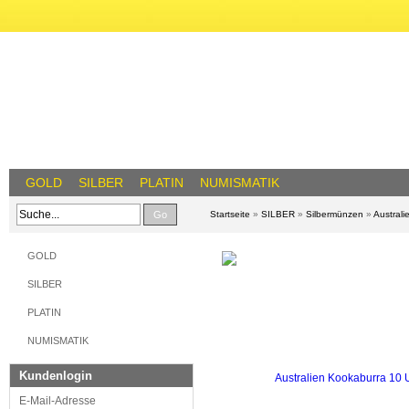
GOLD
SILBER
PLATIN
NUMISMATIK
Go
Startseite
»
SILBER
»
Silbermünzen
»
Austral
GOLD
SILBER
PLATIN
NUMISMATIK
Kundenlogin
E-Mail-Adresse