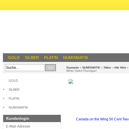
GOLD
SILBER
PLATIN
NUMISMATIK
Go
Startseite
»
NUMISMATIK
»
Silber
»
Alle Welt
White-Tailed Ptarmigan
GOLD
SILBER
PLATIN
NUMISMATIK
Kundenlogin
E-Mail-Adresse