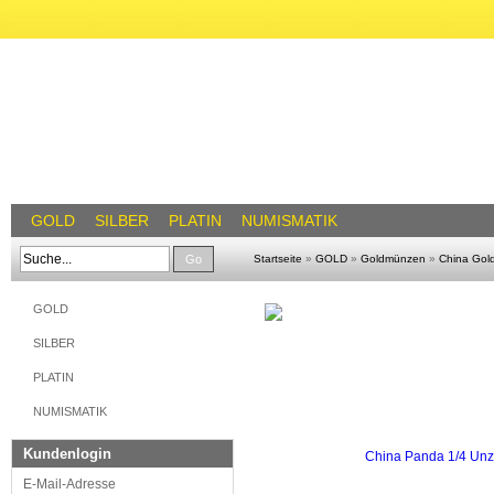
GOLD
SILBER
PLATIN
NUMISMATIK
Go
Startseite
»
GOLD
»
Goldmünzen
»
China Go
GOLD
SILBER
PLATIN
NUMISMATIK
Kundenlogin
E-Mail-Adresse